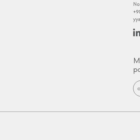
No
+9
yy
M
po