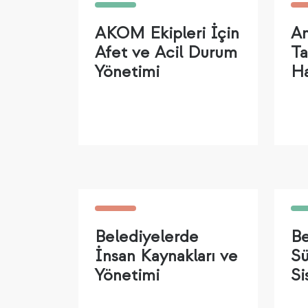
AKOM Ekipleri İçin
Am
Afet ve Acil Durum
Ta
Yönetimi
Ha
Belediyelerde
Be
İnsan Kaynakları ve
Sü
Yönetimi
Si