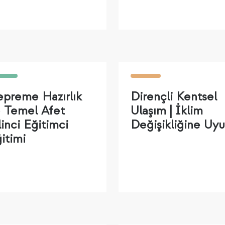
preme Hazırlık
Dirençli Kentsel
 Temel Afet
Ulaşım | İklim
linci Eğitimci
Değişikliğine Uy
itimi