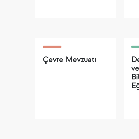
Çevre Mevzuatı
De
ve
Bi
Eğ