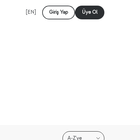
[EN]
Giriş Yap
Üye Ol
A-Z'ye