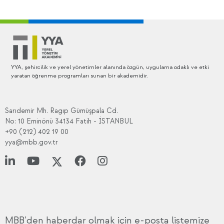
YYA, şehircilik ve yerel yönetimler alanında özgün, uygulama odaklı ve etki
yaratan öğrenme programları sunan bir akademidir.
Sarıdemir Mh. Ragıp Gümüşpala Cd.
No: 10 Eminönü 34134 Fatih - İSTANBUL
+90 (212) 402 19 00
yya@mbb.gov.tr
MBB'den haberdar olmak için e-posta listemize