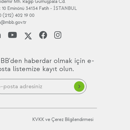
rıdemir Mh. Ragıp Gümüşpala Cd.
: 10 Eminönü 34134 Fatih - İSTANBUL
0 (212) 402 19 00
a@mbb.gov.tr
BB'den haberdar olmak için e-
sta listemize kayıt olun.
KVKK ve Çerez Bilgilendirmesi