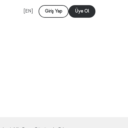
[EN]
Giriş Yap
Üye Ol