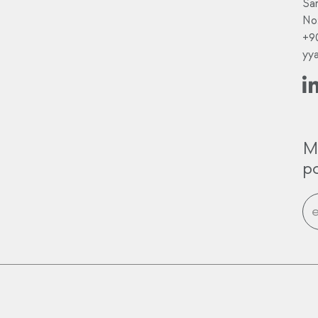
Sa
No
+9
yy
M
po