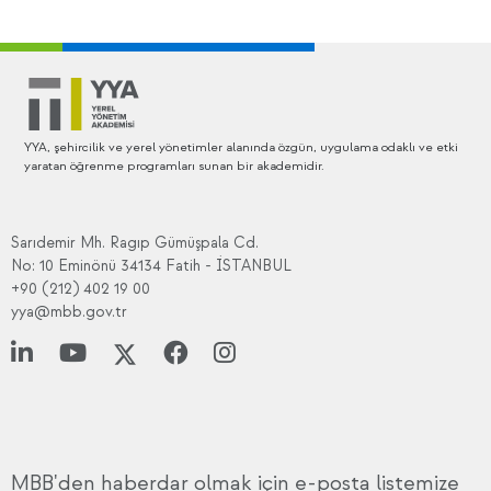
YYA, şehircilik ve yerel yönetimler alanında özgün, uygulama odaklı ve etki
yaratan öğrenme programları sunan bir akademidir.
Sarıdemir Mh. Ragıp Gümüşpala Cd.
No: 10 Eminönü 34134 Fatih - İSTANBUL
+90 (212) 402 19 00
yya@mbb.gov.tr
MBB'den haberdar olmak için e-posta listemize