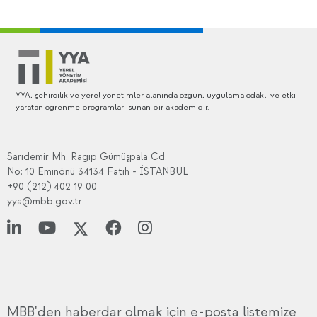
YYA, şehircilik ve yerel yönetimler alanında özgün, uygulama odaklı ve etki
yaratan öğrenme programları sunan bir akademidir.
Sarıdemir Mh. Ragıp Gümüşpala Cd.
No: 10 Eminönü 34134 Fatih - İSTANBUL
+90 (212) 402 19 00
yya@mbb.gov.tr
MBB'den haberdar olmak için e-posta listemize