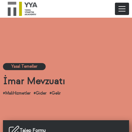
Yasal Temeller
İmar Mevzuatı
#MaliHizmetler
#Gider
#Gelir
Talep Formu