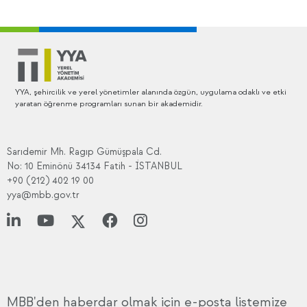
YYA, şehircilik ve yerel yönetimler alanında özgün, uygulama odaklı ve etki
yaratan öğrenme programları sunan bir akademidir.
Sarıdemir Mh. Ragıp Gümüşpala Cd.
No: 10 Eminönü 34134 Fatih - İSTANBUL
+90 (212) 402 19 00
yya@mbb.gov.tr
MBB'den haberdar olmak için e-posta listemize